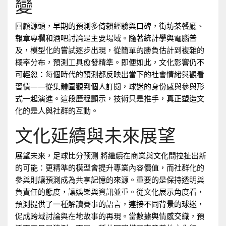
變
回顧源頭，早期的預測多倚賴經驗與口碑，街坊茶餐廳、
報章專欄和酒吧討論是主要場域。隨著統計學與電腦普
及，模型化的嘗試逐步出現，從簡單的勝負估計到複雜的
概率分布，預測工具愈發精準。即便如此，文化影響仍不
可輕忽：每個時代的預測都反映出當下的社會情緒與觀看
習慣——從集體圍觀到個人訂閱，球迷的身份感與參與形
式一起演進。這段歷程顯示，技術只是推手，真正塑造文
化的是人與社群的互動。
文化延續與未來展望
展望未來，足球比分预测 將繼續在商業與文化間拉扯出新
的可能：更精準的模型會提升專業內容價值，而社群化的
參與則讓預測成為共享記憶的來源。重要的是保持透明與
負責任的態度，讓娛樂與資訊並重。從文化展示角度看，
預測提供了一種解讀賽事的語言，連接不同背景的球迷，
促成跨域討論與在地故事的再現。當數據與情感交織，預