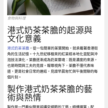
食物與料理
港式奶茶茶膽的起源與
文化意義
港式奶茶茶膽
，從一包簡單的茶葉開始，就承載著香港街
角的生活記憶。十九世紀移植來的紅茶經本地化混配與沖
泡技法演化，茶膽逐漸成為奶茶靈魂：既是濃度的來源，
也是時間與工夫的見證。報導視角下，茶膽不僅代表味
道，更是社會日常的連結，見證早晨匆忙與午後閒聊的每
個片刻。
製作港式奶茶茶膽的藝
術與熱情
製作是一門看似簡單卻講究細節的工藝。師傅選葉、配