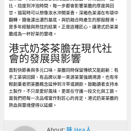
比、焙度到沖泡時間，每一步都會影響茶膽的厚度與回
甘。描寫時可以想像滾水沖開茶香，深褐色茶湯在布袋中
翻轉，隨後濾出濃烈基底，與奶融合時產生的那股醇滑，
是多年經驗與熱忱的結果。正是這種匠心，讓港式奶茶茶
膽成為一杯好茶的靈魂。
港式奶茶茶膽在現代社
會的發展與影響
面對快節奏與多元口味，茶膽同時保留傳統又能創新：有
手工茶袋回歸、有品牌以單一來源茶葉強調溯源，也有年
輕創業者把茶膽概念延伸到冷萃或調飲。鼓勵讀者支持本
土製作，不只是愛好風味，更是在守護一段文化與工藝。
當我們把每一次品嚐當作對匠心的肯定，港式奶茶茶膽的
熱血與靈魂便得以延續。
About:
味 Hea人