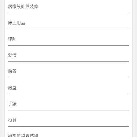
居家設計與裝修
床上用品
律師
愛情
慈善
房屋
手錶
投資
攝影與視覺藝術